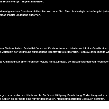
e rechtswidrige Tätigkeit hinweisen.
 den allgemeinen Gesetzen bleiben hiervon unberührt. Eine diesbezügliche Haftung ist jedo
diese Inhalte umgehend entfernen.
inen Einfluss haben. Deshalb können wir für diese fremden Inhalte auch keine Gewähr überneh
um Zeitpunkt der Verlinkung auf mögliche Rechtsverstöße überprüft. Rechtswidrige Inhalte w
krete Anhaltspunkte einer Rechtsverletzung nicht zumutbar. Bei Bekanntwerden von Rechtsve
rliegen dem deutschen Urheberrecht. Die Vervielfältigung, Bearbeitung, Verbreitung und je
 Kopien dieser Seite sind nur für den privaten, nicht kommerziellen Gebrauch gestattet.
ie Urheberrechte Dritter beachtet. Insbesondere werden Inhalte Dritter als solche gekennzei