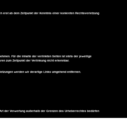
ch erst ab dem Zeitpunkt der Kenntnis einer konkreten Rechtsverletzung
men. Für die Inhalte der verlinkten Seiten ist stets der jeweilige
aren zum Zeitpunkt der Verlinkung nicht erkennbar.
rletzungen werden wir derartige Links umgehend entfernen.
de Art der Verwertung außerhalb der Grenzen des Urheberrechtes bedürfen
chnet. Sollten Sie trotzdem auf eine Urheberrechtsverletzung aufmerksam