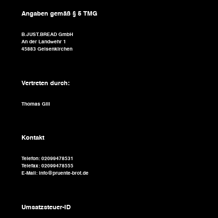
Angaben gemäß § 5 TMG
B.JUST.BREAD GmbH
An der Landwehr 1
45883 Gelsenkirchen
Vertreten durch:
Thomas Gill
Kontakt
Telefon: 02099478531
Telefax: 02099478555
E-Mail: info@pruente-brot.de
Umsatzsteuer-ID