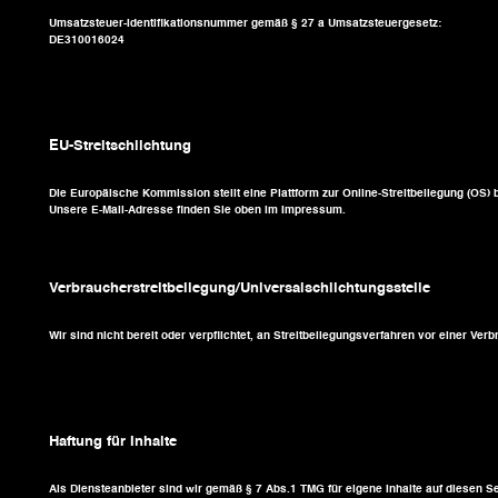
Umsatzsteuer-Identifikationsnummer gemäß § 27 a Umsatzsteuergesetz:
DE310016024
EU-Streitschlichtung
Die Europäische Kommission stellt eine Plattform zur Online-Streitbeilegung (OS) b
Unsere E-Mail-Adresse finden Sie oben im Impressum.
Verbraucher­streit­beilegung/Universal­schlichtungs­stelle
Wir sind nicht bereit oder verpflichtet, an Streitbeilegungsverfahren vor einer Ve
Haftung für Inhalte
Als Diensteanbieter sind wir gemäß § 7 Abs.1 TMG für eigene Inhalte auf diesen Se