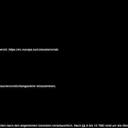
ereit: https://ec.europa.eu/consumers/odr.
rbraucherschlichtungsstelle teilzunehmen.
iten nach den allgemeinen Gesetzen verantwortlich. Nach §§ 8 bis 10 TMG sind wir als Diens